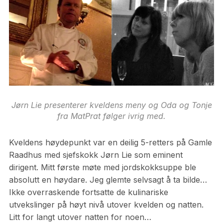
Jørn Lie presenterer kveldens meny og Oda og Tonje
fra MatPrat følger ivrig med.
Kveldens høydepunkt var en deilig 5-retters på Gamle
Raadhus med sjefskokk Jørn Lie som eminent
dirigent. Mitt første møte med jordskokksuppe ble
absolutt en høydare. Jeg glemte selvsagt å ta bilde…
Ikke overraskende fortsatte de kulinariske
utvekslinger på høyt nivå utover kvelden og natten.
Litt for langt utover natten for noen…