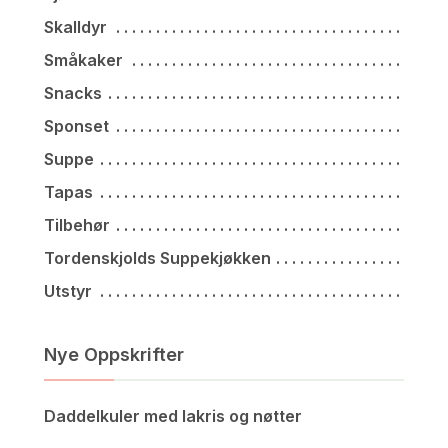
Skalldyr
Småkaker
Snacks
Sponset
Suppe
Tapas
Tilbehør
Tordenskjolds Suppekjøkken
Utstyr
Nye Oppskrifter
Daddelkuler med lakris og nøtter