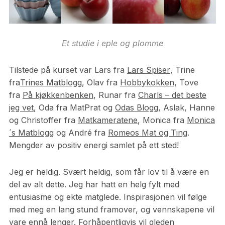
Et studie i eple og plomme
Tilstede på kurset var Lars fra
Lars Spiser
, Trine
fra
Trines Matblogg
, Olav fra
Hobbykokken
, Tove
fra
På kjøkkenbenken
, Runar fra
Charls – det beste
jeg vet
, Oda fra MatPrat og
Odas Blogg
, Aslak, Hanne
og Christoffer fra
Matkameratene
, Monica fra
Monica
´s Matblogg
og André fra
Romeos Mat og Ting
.
Mengder av positiv energi samlet på ett sted!
Jeg er heldig. Svært heldig, som får lov til å være en
del av alt dette. Jeg har hatt en helg fylt med
entusiasme og ekte matglede. Inspirasjonen vil følge
med meg en lang stund framover, og vennskapene vil
vare ennå lenger. Forhåpentligvis vil gleden