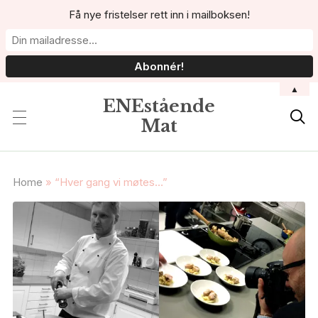
Få nye fristelser rett inn i mailboksen!
▲
ENEstående

Mat
Home
»
“Hver gang vi møtes…”