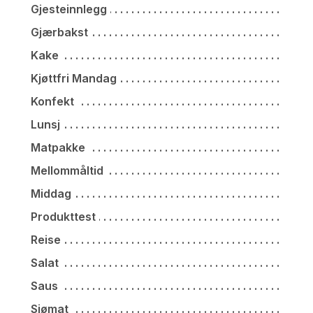
Gjesteinnlegg
Gjærbakst
Kake
Kjøttfri Mandag
Konfekt
Lunsj
Matpakke
Mellommåltid
Middag
Produkttest
Reise
Salat
Saus
Sjømat