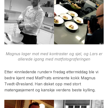
Magnus lager mat med kontraster og sjel, og Lars er
allerede igang med matfotograferingen
Etter «innledende runder» fredag ettermiddag ble vi
bedre kjent med MatPrats eminente kokk Magnus
Tvedt-Øresland. Han disket opp med stort
matengasjement og kanskje verdens beste kylling.