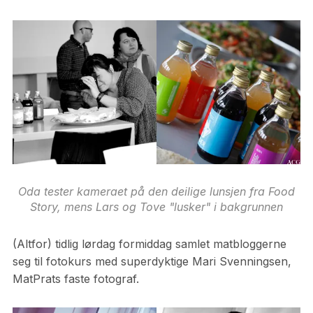
Oda tester kameraet på den deilige lunsjen fra Food
Story, mens Lars og Tove "lusker" i bakgrunnen
(Altfor) tidlig lørdag formiddag samlet matbloggerne
seg til fotokurs med superdyktige Mari Svenningsen,
MatPrats faste fotograf.