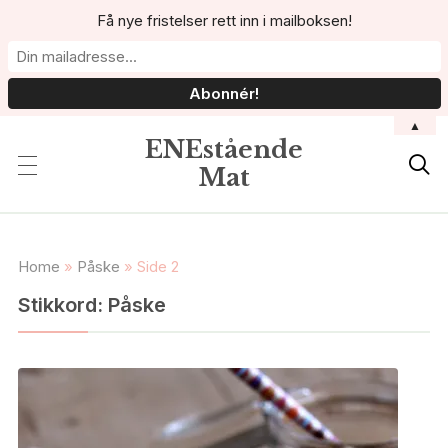
Få nye fristelser rett inn i mailboksen!
▲
ENEstående

Mat
Home
»
Påske
»
Side 2
Stikkord:
Påske