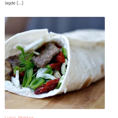
lagde […]
Lunsj
,
Middag