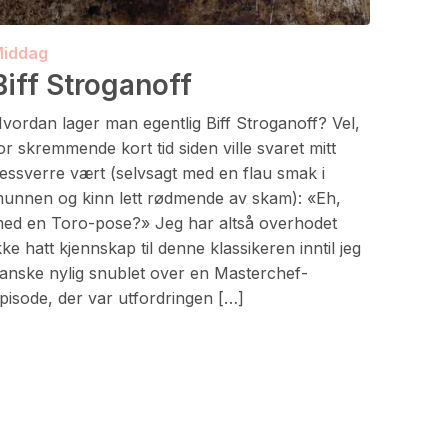
iddag
Biff Stroganoff
vordan lager man egentlig Biff Stroganoff? Vel,
or skremmende kort tid siden ville svaret mitt
essverre vært (selvsagt med en flau smak i
unnen og kinn lett rødmende av skam): «Eh,
ed en Toro-pose?» Jeg har altså overhodet
kke hatt kjennskap til denne klassikeren inntil jeg
anske nylig snublet over en Masterchef-
pisode, der var utfordringen […]