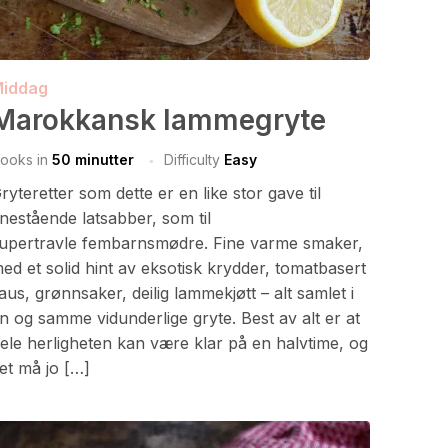
iddag
Marokkansk lammegryte
ooks in
50 minutter
Difficulty
Easy
ryteretter som dette er en like stor gave til
nestående latsabber, som til
upertravle fembarnsmødre. Fine varme smaker,
ed et solid hint av eksotisk krydder, tomatbasert
aus, grønnsaker, deilig lammekjøtt – alt samlet i
n og samme vidunderlige gryte. Best av alt er at
ele herligheten kan være klar på en halvtime, og
et må jo […]