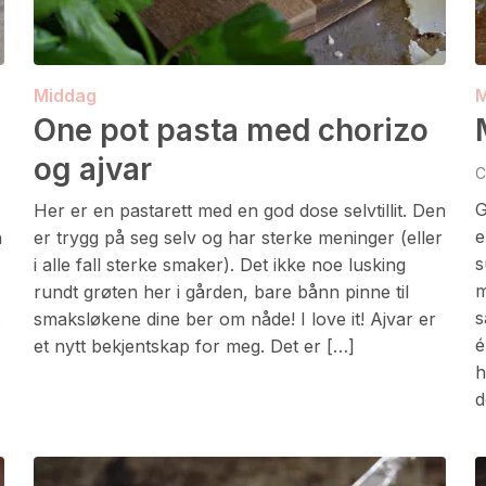
Middag
M
One pot pasta med chorizo
og ajvar
C
G
Her er en pastarett med en god dose selvtillit. Den
e
n
er trygg på seg selv og har sterke meninger (eller
s
i alle fall sterke smaker). Det ikke noe lusking
m
rundt grøten her i gården, bare bånn pinne til
s
s
smaksløkene dine ber om nåde! I love it! Ajvar er
é
et nytt bekjentskap for meg. Det er […]
h
d