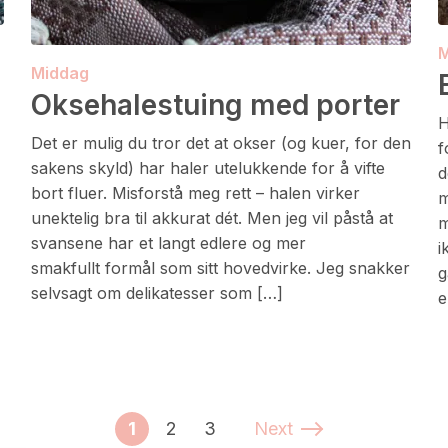
M
Middag
Oksehalestuing med porter
H
Det er mulig du tror det at okser (og kuer, for den
f
sakens skyld) har haler utelukkende for å vifte
d
bort fluer. Misforstå meg rett – halen virker
m
unektelig bra til akkurat dét. Men jeg vil påstå at
m
svansene har et langt edlere og mer
i
smakfullt formål som sitt hovedvirke. Jeg snakker
g
selvsagt om delikatesser som […]
e
1
2
3
Next