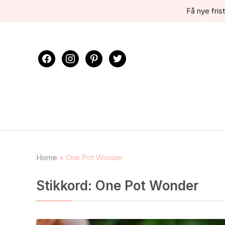
Få nye frist
facebook
instagram
pinterest
twitter
Home
»
One Pot Wonder
Stikkord:
One Pot Wonder