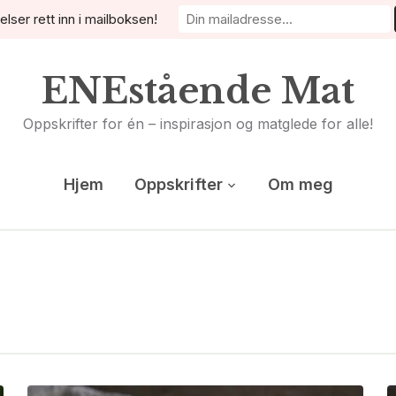
elser rett inn i mailboksen!
ENEstående Mat
Oppskrifter for én – inspirasjon og matglede for alle!
Hjem
Oppskrifter
Om meg