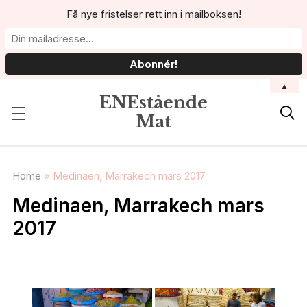
Få nye fristelser rett inn i mailboksen!
▲
ENEstående

Mat
Home
»
Medinaen, Marrakech mars 2017
Medinaen, Marrakech mars
2017