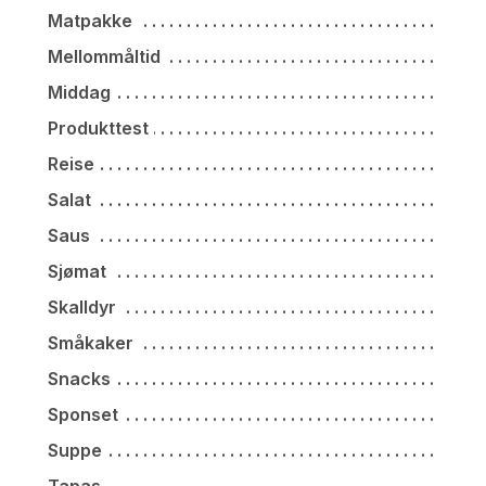
Matpakke
Mellommåltid
Middag
Produkttest
Reise
Salat
Saus
Sjømat
Skalldyr
Småkaker
Snacks
Sponset
Suppe
Tapas