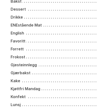
Bakst
Dessert
Drikke
ENEstående Mat
English
Favoritt
Forrett
Frokost
Gjesteinnlegg
Gjærbakst
Kake
Kjøttfri Mandag
Konfekt
Lunsj