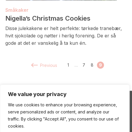
Småkaker
Nigella’s Christmas Cookies
Disse julekakene er helt perfekte: tørkede tranebær,
hvit sjokolade og nøtter i herlig forening. De er så
gode at det er vanskelig å ta kun én.
1
…
7
8
9
Previous
We value your privacy
We use cookies to enhance your browsing experience,
ENEstående Mat
serve personalized ads or content, and analyze our
traffic. By clicking "Accept All", you consent to our use of
cookies.