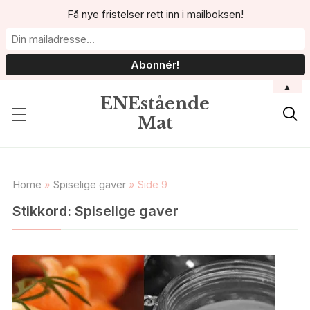
Få nye fristelser rett inn i mailboksen!
▲
ENEstående

Mat
Home
»
Spiselige gaver
»
Side 9
Stikkord:
Spiselige gaver