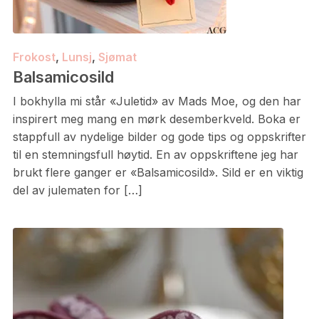
Frokost
,
Lunsj
,
Sjømat
Balsamicosild
I bokhylla mi står «Juletid» av Mads Moe, og den har
inspirert meg mang en mørk desemberkveld. Boka er
stappfull av nydelige bilder og gode tips og oppskrifter
til en stemningsfull høytid. En av oppskriftene jeg har
brukt flere ganger er «Balsamicosild». Sild er en viktig
del av julematen for […]