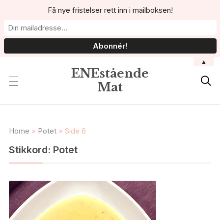
Få nye fristelser rett inn i mailboksen!
▲
ENEstående

Mat
Home
»
Potet
»
Side 8
Stikkord:
Potet